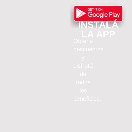
INSTALÁ
LA APP
Obtené
descuentos
y
disfrutá
de
todos
los
beneficios.