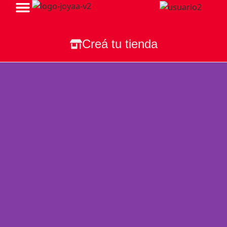
Todas Nuestras Tiendas
Creá tu tienda