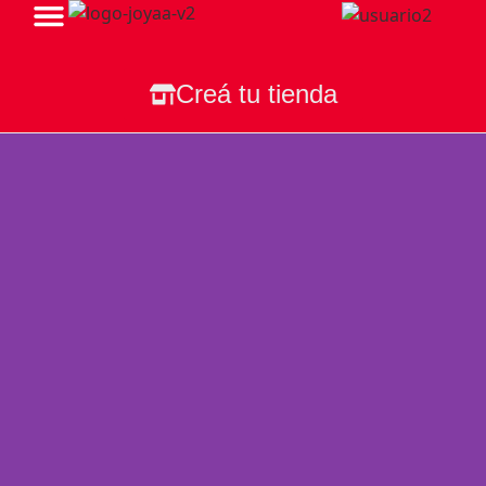
Todas Nuestras Tiendas
Creá tu tienda