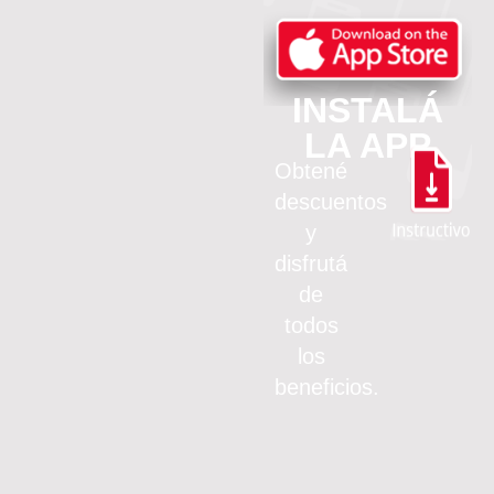
INSTALÁ
LA APP
Obtené
descuentos
y
disfrutá
de
todos
los
beneficios.