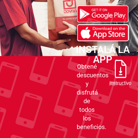
INSTALÁ LA
APP
Obtené
descuentos
y
disfrutá
de
todos
los
beneficios.