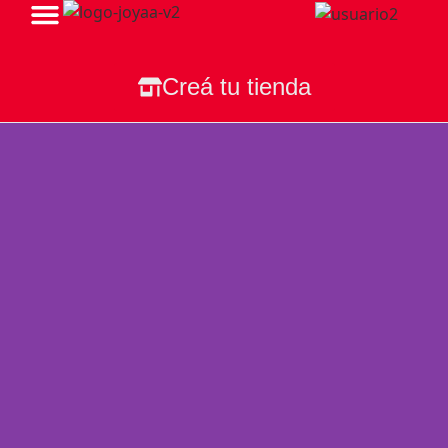
Todas Nuestras Tiendas
Creá tu tienda