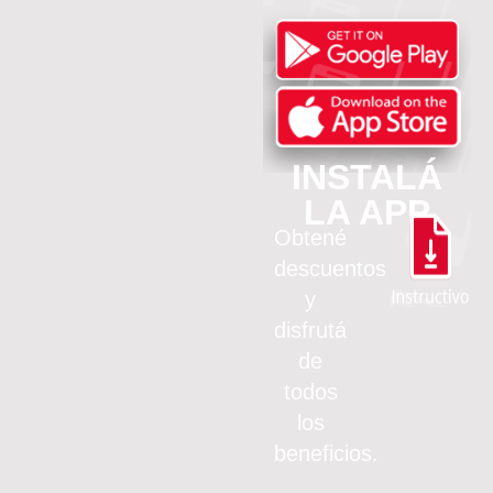
INSTALÁ
LA APP
Obtené
descuentos
y
disfrutá
de
todos
los
beneficios.