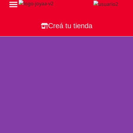
Todas Nuestras Tiendas
Creá tu tienda