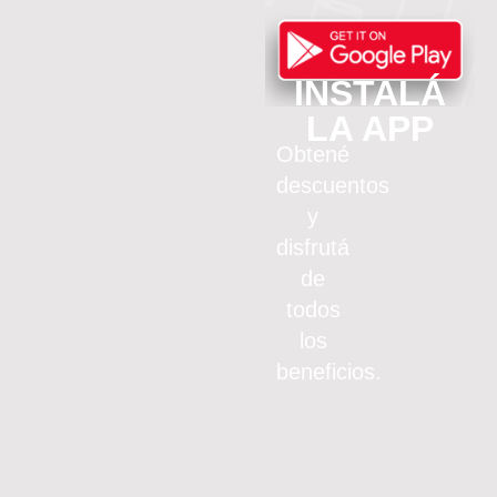
INSTALÁ
LA APP
Obtené
descuentos
y
disfrutá
de
todos
los
beneficios.