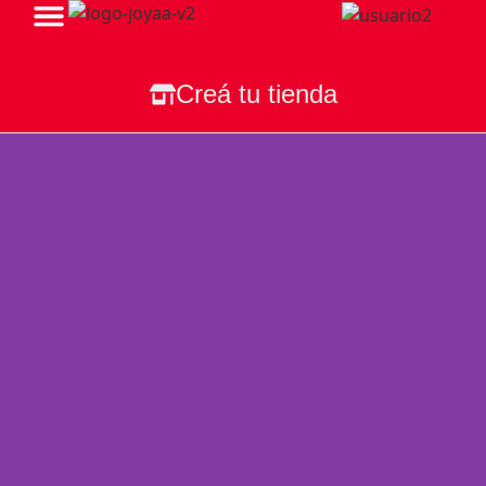
Todas Nuestras Tiendas
Creá tu tienda