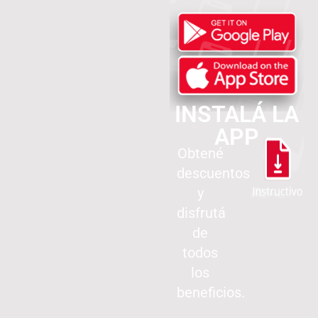
INSTALÁ LA
APP
Obtené
descuentos
y
disfrutá
de
todos
los
beneficios.