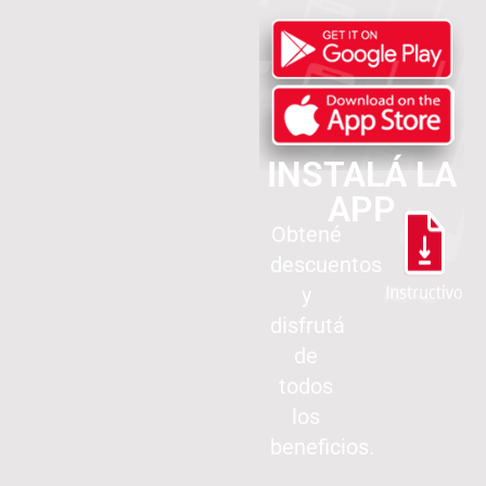
INSTALÁ LA
APP
Obtené
descuentos
y
disfrutá
de
todos
los
beneficios.