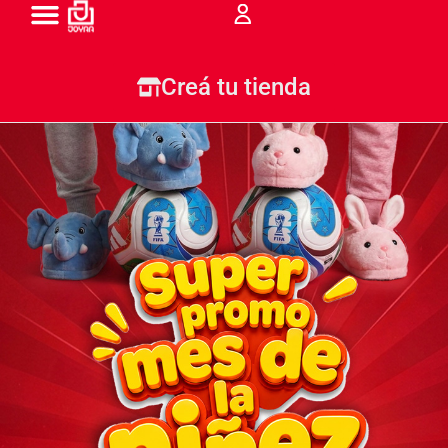
Todas Nuestras Tiendas
Creá tu tienda