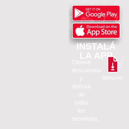
INSTALÁ
LA APP
Obtené
descuentos
y
disfrutá
de
todos
los
beneficios.