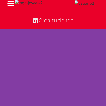
Todas Nuestras Tiendas
Creá tu tienda